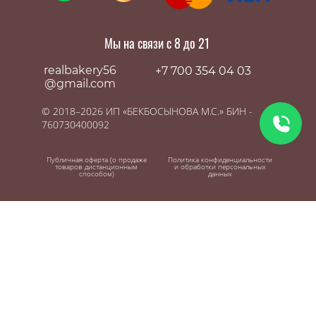
Мы на связи с 8 до 21
realbakery56
+7 700 354 04 03
@gmail.com
© 2018–2026 ИП «БЕКБОСЫНОВА М.С.» БИН -
760730400092
Публичная оферта (о продаже
Политика конфиденциальности
товаров дистанционным
и обработки персональных
способом)
данных