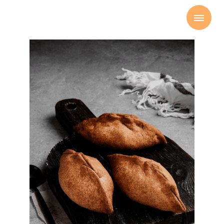
Главная
Выпечка
Ржаной мини
пирожок с
картошкой
→
→