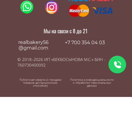
Мы на связи с 8 до 21
realbakery56
+7 700 354 04 03
@gmail.com
© 2018–2026 ИП «БЕКБОСЫНОВА М.С.» БИН -
760730400092
Публичная оферта (о продаже
Политика конфиденциальности
товаров дистанционным
и обработки персональных
способом)
данных