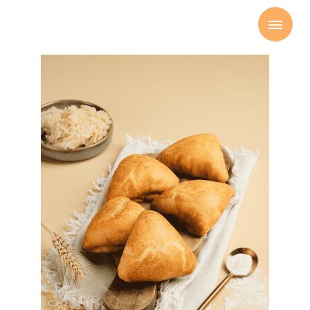
Главная
Выпечка
Мини пирожок с
капустой
→
→