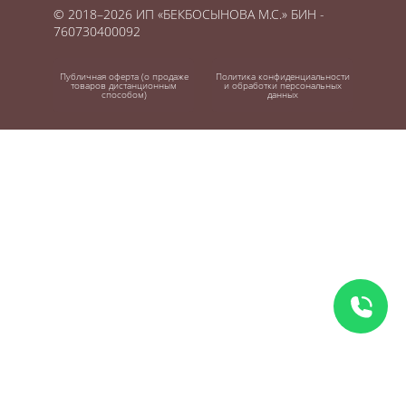
© 2018–2026 ИП «БЕКБОСЫНОВА М.С.» БИН -
760730400092
Публичная оферта (о продаже
Политика конфиденциальности
товаров дистанционным
и обработки персональных
способом)
данных