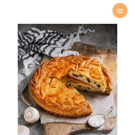
Главная
Сытные пироги
Пирог с
картофелем и
грибами
→
→