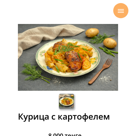
Главная
Горячие блюда
Курица с
картофелем
→
→
Курица с картофелем
8 000 тенге