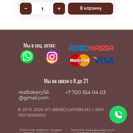
В корзину
1
Мы в соц. сетях:
Мы на связи с 8 до 21
realbakery56
+7 700 354 04 03
@gmail.com
© 2018–2026 ИП «БЕКБОСЫНОВА М.С.» БИН -
760730400092
Публичная оферта (о продаже
Политика конфиденциальности
товаров дистанционным
и обработки персональных