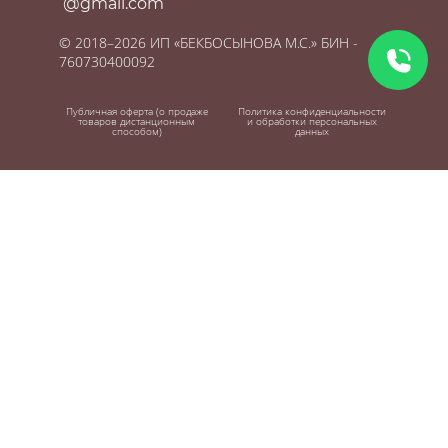
@gmail.com
© 2018–2026 ИП «БЕКБОСЫНОВА М.С.» БИН -
760730400092
Публичная оферта (о продаже
Политика конфиденциальности
товаров дистанционным
и обработки персональных
способом)
данных