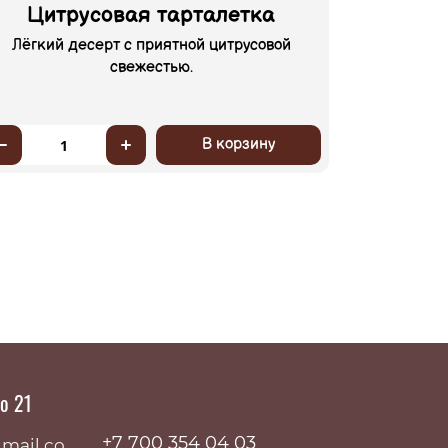
Цитрусовая тарталетка
Лёгкий десерт с приятной цитрусовой
свежестью.
В корзину
1
до 21
+7 700 354 04 03
mail.co