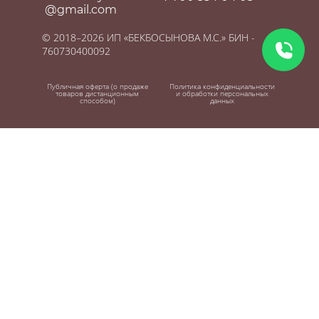
@gmail.com
© 2018–2026 ИП «БЕКБОСЫНОВА М.С.» БИН -
760730400092
Публичная оферта (о продаже
Политика конфиденциальности
товаров дистанционным
и обработки персональных
способом)
данных