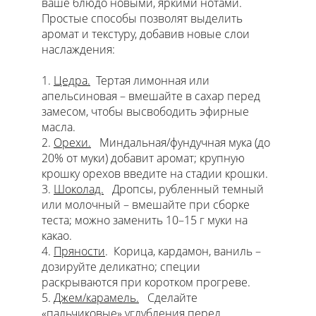
ваше блюдо новыми, яркими нотами.
Простые способы позволят выделить
аромат и текстуру, добавив новые слои
наслаждения:
Цедра.
Тертая лимонная или
апельсиновая – вмешайте в сахар перед
замесом, чтобы высвободить эфирные
масла.
Орехи.
Миндальная/фундучная мука (до
20% от муки) добавит аромат; крупную
крошку орехов введите на стадии крошки.
Шоколад.
Дропсы, рубленный темный
или молочный – вмешайте при сборке
теста; можно заменить 10–15 г муки на
какао.
Пряности
. Корица, кардамон, ваниль –
дозируйте деликатно; специи
раскрываются при коротком прогреве.
Джем/карамель.
Сделайте
«пальчиковые» углубления перед