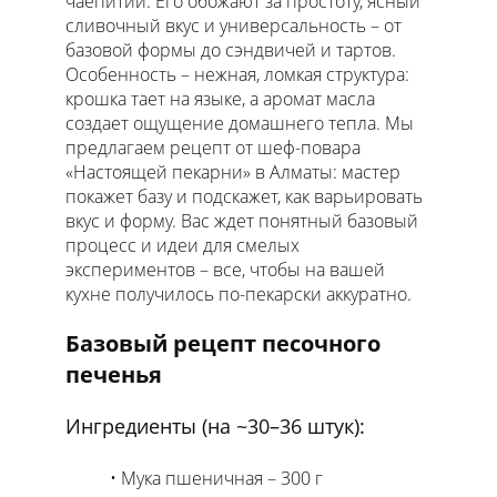
чаепитий. Его обожают за простоту, ясный
сливочный вкус и универсальность – от
базовой формы до сэндвичей и тартов.
Особенность – нежная, ломкая структура:
крошка тает на языке, а аромат масла
Песочное печенье
создает ощущение домашнего тепла. Мы
предлагаем рецепт от шеф-повара
→
«Настоящей пекарни» в Алматы: мастер
→
покажет базу и подскажет, как варьировать
вкус и форму. Вас ждет понятный базовый
процесс и идеи для смелых
экспериментов – все, чтобы на вашей
кухне получилось по-пекарски аккуратно.
Базовый рецепт песочного
печенья
Ингредиенты (на ~30–36 штук):
Мука пшеничная – 300 г