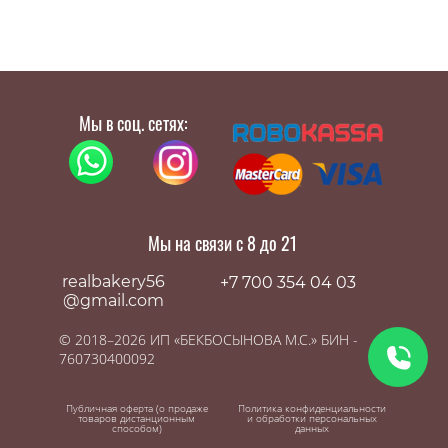
Мы в соц. сетях:
Мы на связи с 8 до 21
realbakery56
+7 700 354 04 03
@gmail.com
© 2018–2026 ИП «БЕКБОСЫНОВА М.С.» БИН -
760730400092
Публичная оферта (о продаже
Политика конфиденциальности
товаров дистанционным
и обработки персональных
способом)
данных