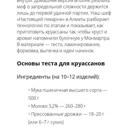
внутри. Домашняя версия вполне реальна:
Блог
миф о запредельной сложности держится
лишь до первой удачной партии. Наш шеф
«Настоящей пекарни» в Алматы разбирает
технологию по этапам и показывает, как
приготовить круассаны так, чтобы хруст и
Рецепт круассанов
аромат напомнили булочную у Монмартра.
В материале — тесто, ламинирование,
→
формовка, выпечка и идеи начинок.
→
Основы теста для круассанов
Ингредиенты (на 10–12 изделий):
Мука пшеничная высшего сорта —
500 г
Молоко 3,2% — 260–280 г
Прессованные дрожжи — 18–20 г
(или 6–7 г сухих)